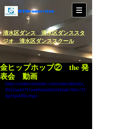
BTDconnection
​清水区ダンス 清水区ダンススタ
ジオ 清水区ダンススクール
金ヒップホップ② the 発
表会 動画
https://video.wixstatic.com/video/88c8ce_
8b52aa45751e446dadd65439eeb1f0e1/72
0p/mp4/file.mp4